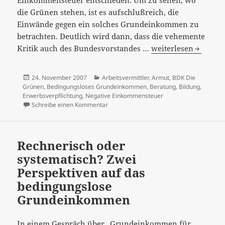
die Grünen stehen, ist es aufschlußreich, die
Einwände gegen ein solches Grundeinkommen zu
betrachten. Deutlich wird dann, dass die vehemente
Die
Kritik auch des Bundesvorstandes …
weiterlesen
Grünen
gegen
Veröffentlicht
Kategorien
24. November 2007
Arbeitsvermittler
,
Armut
,
BDK Die
ein
am
Grünen
,
Bedingungsloses Grundeinkommen
,
Beratung
,
Bildung
,
Grundeinkommen
Erwerbsverpflichtung
,
Negative Einkommensteuer
zu Die Grünen gegen ein Grundeinkomm
Schreibe einen Kommentar
Rechnerisch oder
systematisch? Zwei
Perspektiven auf das
bedingungslose
Grundeinkommen
In einem Gespräch über „Grundeinkommen für