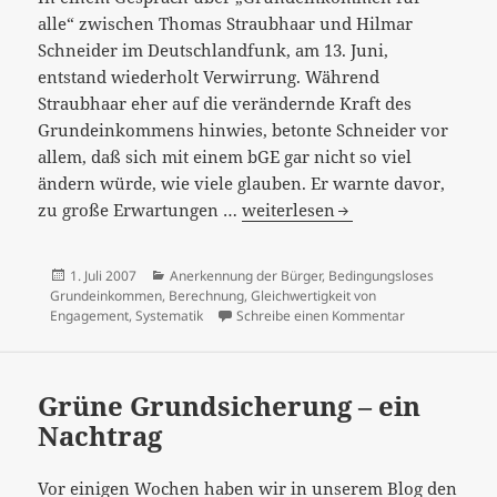
alle“ zwischen Thomas Straubhaar und Hilmar
Schneider im Deutschlandfunk, am 13. Juni,
entstand wiederholt Verwirrung. Während
Straubhaar eher auf die verändernde Kraft des
Grundeinkommens hinwies, betonte Schneider vor
allem, daß sich mit einem bGE gar nicht so viel
ändern würde, wie viele glauben. Er warnte davor,
Rechnerisch
zu große Erwartungen …
weiterlesen
oder
systematisch?
Veröffentlicht
Kategorien
1. Juli 2007
Anerkennung der Bürger
,
Bedingungsloses
Zwei
am
Grundeinkommen
,
Berechnung
,
Gleichwertigkeit von
Perspektiven
zu Rechnerisc
Engagement
,
Systematik
Schreibe einen Kommentar
auf
das
bedingungslose
Grüne Grundsicherung – ein
Grundeinkommen
Nachtrag
Vor einigen Wochen haben wir in unserem Blog den