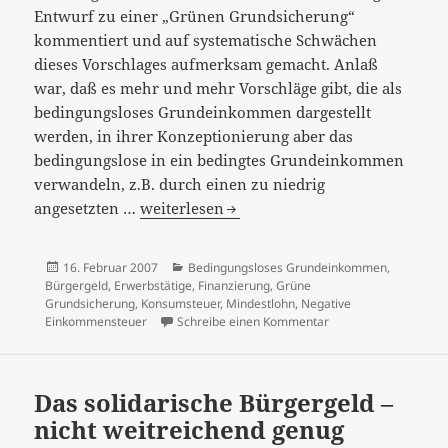
Entwurf zu einer „Grünen Grundsicherung“
kommentiert und auf systematische Schwächen
dieses Vorschlages aufmerksam gemacht. Anlaß
war, daß es mehr und mehr Vorschläge gibt, die als
bedingungsloses Grundeinkommen dargestellt
werden, in ihrer Konzeptionierung aber das
bedingungslose in ein bedingtes Grundeinkommen
verwandeln, z.B. durch einen zu niedrig
Grüne
angesetzten …
weiterlesen
Grundsicherung
–
Veröffentlicht
Kategorien
16. Februar 2007
Bedingungsloses Grundeinkommen
,
ein
am
Bürgergeld
,
Erwerbstätige
,
Finanzierung
,
Grüne
Nachtrag
Grundsicherung
,
Konsumsteuer
,
Mindestlohn
,
Negative
zu Grüne Grundsicher
Einkommensteuer
Schreibe einen Kommentar
Das solidarische Bürgergeld –
nicht weitreichend genug