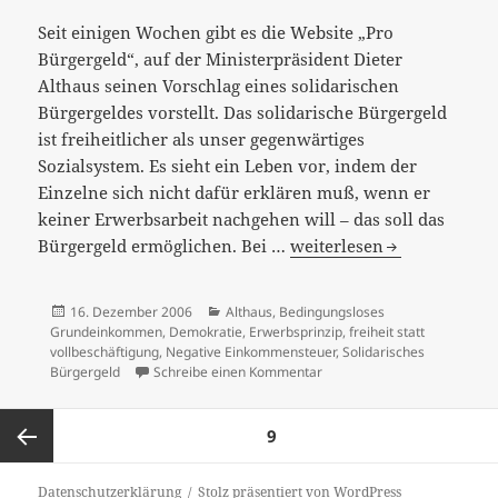
Seit einigen Wochen gibt es die Website „Pro
Bürgergeld“, auf der Ministerpräsident Dieter
Althaus seinen Vorschlag eines solidarischen
Bürgergeldes vorstellt. Das solidarische Bürgergeld
ist freiheitlicher als unser gegenwärtiges
Sozialsystem. Es sieht ein Leben vor, indem der
Einzelne sich nicht dafür erklären muß, wenn er
keiner Erwerbsarbeit nachgehen will – das soll das
Das
Bürgergeld ermöglichen. Bei …
weiterlesen
solidarische
Bürgergeld
Veröffentlicht
Kategorien
16. Dezember 2006
Althaus
,
Bedingungsloses
–
am
Grundeinkommen
,
Demokratie
,
Erwerbsprinzip
,
freiheit statt
nicht
vollbeschäftigung
,
Negative Einkommensteuer
,
Solidarisches
zu Das solidarische Bürgerg
Bürgergeld
Schreibe einen Kommentar
weitreichend
genug
Seitennummerierung
SEITE
9
der
Beiträge
Vorherige
Datenschutzerklärung
Stolz präsentiert von WordPress