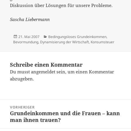
Diskussion über Lösungen für unsere Probleme.
Sascha Liebermann
Veröffentlicht
Kategorien
21. Mai 2007
Bedingungsloses Grundeinkommen
,
am
Bevormundung
,
Dynamisierung der Wirtschaft
,
Konsumsteuer
Schreibe einen Kommentar
Du musst
angemeldet
sein, um einen Kommentar
abzugeben.
Beitragsnavigation
VORHERIGER
Grundeinkommen und die Frauen – kann
Vorheriger
man ihnen trauen?
Beitrag: