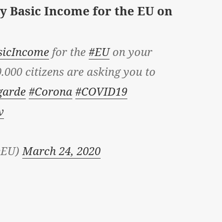
y Basic Income for the EU on
sicIncome
for the
#EU
on your
000 citizens are asking you to
arde
#Corona
#COVID19
v
eEU)
March 24, 2020