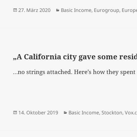
Veröffentlicht
Kategorien
27. März 2020
Basic Income
,
Eurogroup
,
Europ
am
„A California city gave some res
…no strings attached. Here’s how they spent 
Veröffentlicht
Kategorien
14. Oktober 2019
Basic Income
,
Stockton
,
Vox.
am