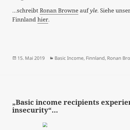
…schreibt
Ronan Browne
auf
yle
. Siehe unse
Finnland
hier
.
Veröffentlicht
Kategorien
15. Mai 2019
Basic Income
,
Finnland
,
Ronan Br
am
„Basic income recipients experien
insecurity“…