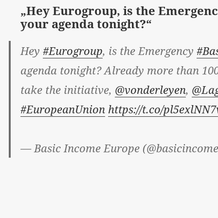
„Hey Eurogroup, is the Emergenc
your agenda tonight?“
Hey
#Eurogroup
, is the Emergency
#Ba
agenda tonight? Already more than 100.
take the initiative,
@vonderleyen
,
@Lag
#EuropeanUnion
https://t.co/pl5exlNN7
— Basic Income Europe (@basicincom