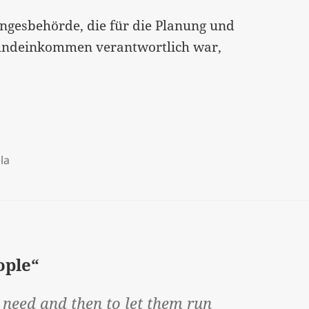
hungesbehörde, die für die Planung und
ndeinkommen verantwortlich war,
la
ople“
n need and then to let them run