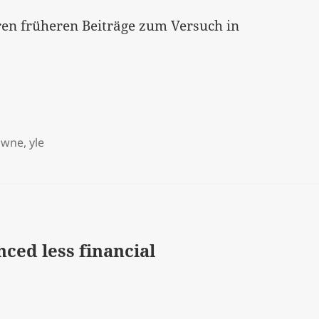
ren früheren Beiträge zum Versuch in
owne
,
yle
ced less financial