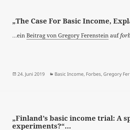
„The Case For Basic Income, Exp
…ein
Beitrag von Gregory Ferenstein
auf
for
Veröffentlicht
Kategorien
24. Juni 2019
Basic Income
,
Forbes
,
Gregory Fer
am
„Finland’s basic income trial: A 
experiments?“…