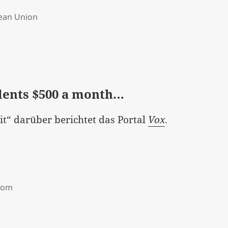
ean Union
idents $500 a month…
it“ darüber berichtet das Portal
Vox
.
com