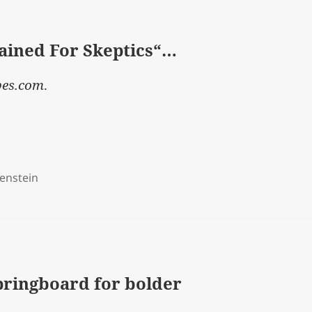
lained For Skeptics“…
bes.com
.
enstein
springboard for bolder