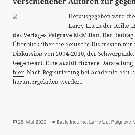
verschiedener Autoren zur gege
Herausgegeben wird die
Larry Liu in der Reihe 
des Verlages Palgrave McMillan. Der Beitra
Überblick über die deutsche Diskussion mit 
Diskussion von 2004-2010, der Schwerpunkt l
Gegenwart. Eine ausführlichere Darstellung 
hier
. Nach Registrierung bei Academia.edu k
heruntergeladen werden.
Veröffentlicht
Kategorien
28. Mai 2020
Basic Income
,
Larry Liu
,
Palgrave 
am