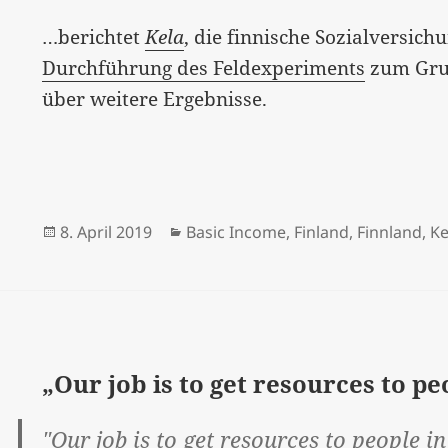
…berichtet
Kela
, die finnische Sozialversic
Durchführung des Feldexperiments
zum Gru
über weitere Ergebnisse.
Veröffentlicht
Kategorien
8. April 2019
Basic Income
,
Finland
,
Finnland
,
Ke
am
„Our job is to get resources to pe
"Our job is to get resources to people i