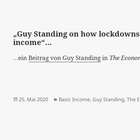
„Guy Standing on how lockdowns 
income“…
…ein
Beitrag von Guy Standing
in
The Econo
Veröffentlicht
Kategorien
25. Mai 2020
Basic Income
,
Guy Standing
,
The 
am