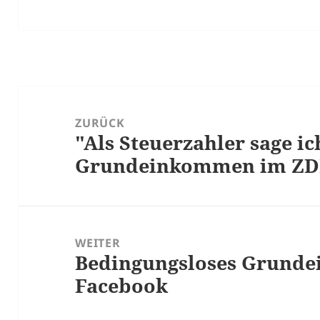
Beitrags-
Navigation
ZURÜCK
"Als Steuerzahler sage ic
Vorheriger
Grundeinkommen im ZDF
Beitrag:
WEITER
Bedingungsloses Grund
Nächster
Facebook
Beitrag: