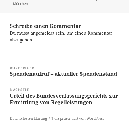
am
München
Schreibe einen Kommentar
Du musst
angemeldet
sein, um einen Kommentar
abzugeben.
Beitragsnavigation
VORHERIGER
Spendenaufruf – aktueller Spendenstand
Vorheriger
Beitrag:
NÄCHSTER
Urteil des Bundesverfassungsgerichts zur
Nächster
Ermittlung von Regelleistungen
Beitrag:
Datenschutzerklärung
Stolz präsentiert von WordPress