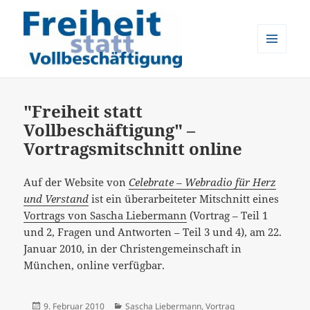
MENÜ
UND
Freiheit statt Vollbeschäftigung
WIDGETS
"Freiheit statt
Vollbeschäftigung" –
Vortragsmitschnitt online
Auf der Website von
Celebrate – Webradio für Herz
und Verstand
ist ein überarbeiteter Mitschnitt eines
Vortrags von Sascha Liebermann
(Vortrag – Teil 1
und 2, Fragen und Antworten – Teil 3 und 4), am 22.
Januar 2010, in der Christengemeinschaft in
München, online verfügbar.
Veröffentlicht
Kategorien
9. Februar 2010
Sascha Liebermann
,
Vortrag