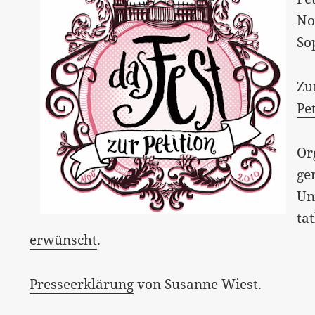
No
So
Zu
Pe
Or
ge
Unt
tat
erwünscht
.
Presseerklärung
von Susanne Wiest.