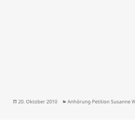
Veröffentlicht
Kategorien
20. Oktober 2010
Anhörung Petition Susanne W
am