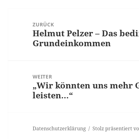
Beitrags-
Navigation
ZURÜCK
Helmut Pelzer – Das bed
Vorheriger
Grundeinkommen
Beitrag:
WEITER
„Wir könnten uns mehr 
Nächster
leisten…“
Beitrag:
Datenschutzerklärung
Stolz präsentiert 