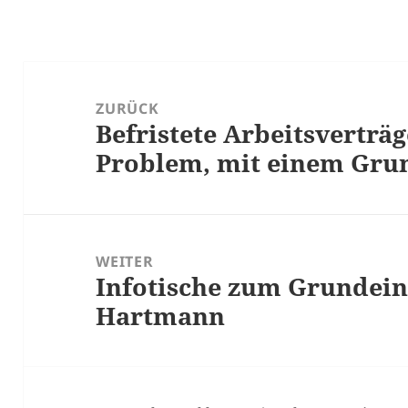
Beitrags-
Navigation
ZURÜCK
Befristete Arbeitsverträg
Vorheriger
Problem, mit einem Gr
Beitrag:
WEITER
Infotische zum Grundei
Nächster
Hartmann
Beitrag: