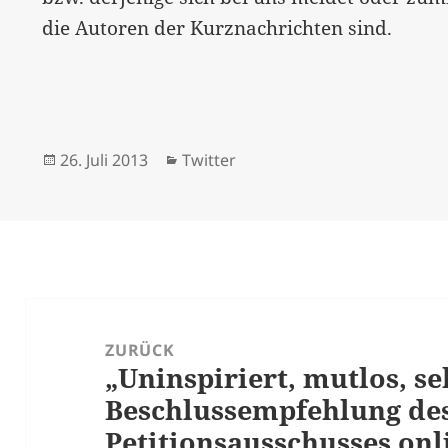
die Autoren der Kurznachrichten sind.
Veröffentlicht
Kategorien
26. Juli 2013
Twitter
am
Beitrags-
Navigation
ZURÜCK
„Uninspiriert, mutlos, se
Vorheriger
Beschlussempfehlung de
Beitrag:
Petitionsausschusses onl