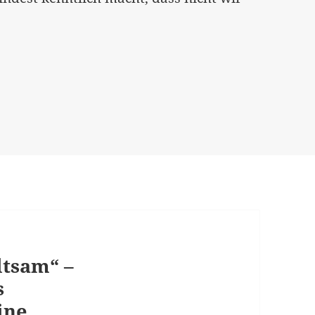
ltsam“ –
s
ine