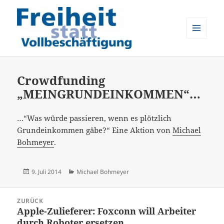
MENÜ
UND
Freiheit statt Vollbeschäftigung
WIDGETS
Crowdfunding
„MEINGRUNDEINKOMMEN“…
…“Was würde passieren, wenn es plötzlich
Grundeinkommen gäbe?“ Eine Aktion von
Michael
Bohmeyer
.
Veröffentlicht
Kategorien
9. Juli 2014
Michael Bohmeyer
am
Beitrags-
ZURÜCK
Navigation
Apple-Zulieferer: Foxconn will Arbeiter
Vorheriger
durch Roboter ersetzen…
Beitrag: