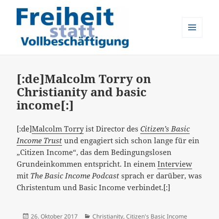
MENÜ
UND
Freiheit statt Vollbeschäftigung
WIDGETS
[:de]Malcolm Torry on
Christianity and basic
income[:]
[:de]
Malcolm Torry
ist Director des
Citizen’s Basic
Income Trust
und engagiert sich schon lange für ein
„Citizen Income“, das dem Bedingungslosen
Grundeinkommen entspricht. In einem
Interview
mit
The Basic Income Podcast
sprach er darüber, was
Christentum und Basic Income verbindet.[:]
Veröffentlicht
Kategorien
26. Oktober 2017
Christianity
,
Citizen's Basic Income