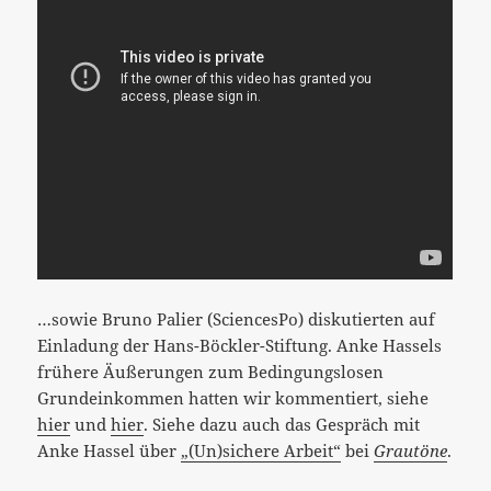
…sowie Bruno Palier (SciencesPo) diskutierten auf
Einladung der Hans-Böckler-Stiftung. Anke Hassels
frühere Äußerungen zum Bedingungslosen
Grundeinkommen hatten wir kommentiert, siehe
hier
und
hier
. Siehe dazu auch das Gespräch mit
Anke Hassel über
„(Un)sichere Arbeit“
bei
Grautöne
.