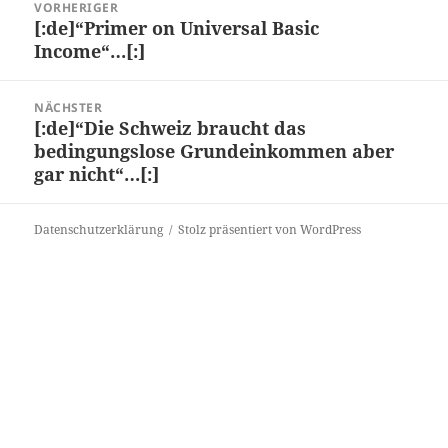
VORHERIGER
[:de]“Primer on Universal Basic
Vorheriger
Income“…[:]
Beitrag:
NÄCHSTER
[:de]“Die Schweiz braucht das
Nächster
bedingungslose Grundeinkommen aber
Beitrag:
gar nicht“…[:]
Datenschutzerklärung
Stolz präsentiert von WordPress