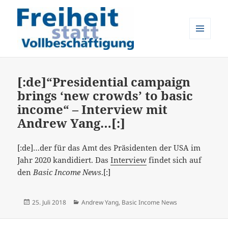
MENÜ
UND
Freiheit statt Vollbeschäftigung
WIDGETS
[:de]“Presidential campaign
brings ‘new crowds’ to basic
income“ – Interview mit
Andrew Yang…[:]
[:de]…der für das Amt des Präsidenten der USA im
Jahr 2020 kandidiert. Das
Interview
findet sich auf
den
Basic Income News
.[:]
Veröffentlicht
Kategorien
25. Juli 2018
Andrew Yang
,
Basic Income News
am
Beitragsnavigation