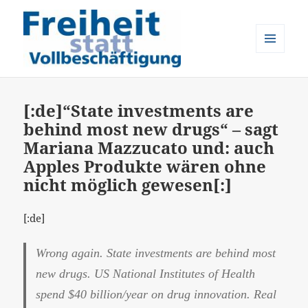
MENÜ
UND
Freiheit statt Vollbeschäftigung
WIDGETS
[:de]“State investments are
behind most new drugs“ – sagt
Mariana Mazzucato und: auch
Apples Produkte wären ohne
nicht möglich gewesen[:]
[:de]
Wrong again. State investments are behind most
new drugs. US National Institutes of Health
spend $40 billion/year on drug innovation. Real