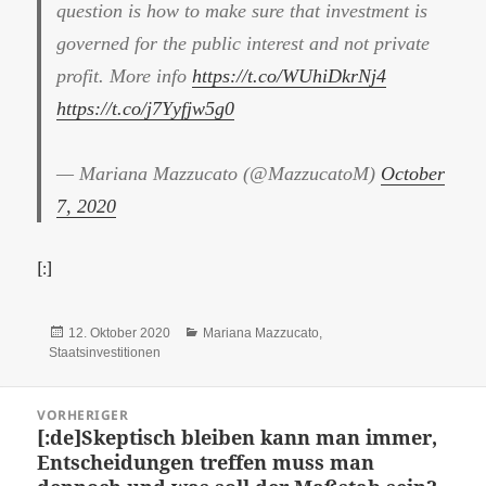
question is how to make sure that investment is
governed for the public interest and not private
profit. More info
https://t.co/WUhiDkrNj4
https://t.co/j7Yyfjw5g0
— Mariana Mazzucato (@MazzucatoM)
October
7, 2020
[:]
Veröffentlicht
Kategorien
12. Oktober 2020
Mariana Mazzucato
,
am
Staatsinvestitionen
Beitragsnavigation
VORHERIGER
[:de]Skeptisch bleiben kann man immer,
Vorheriger
Entscheidungen treffen muss man
Beitrag: