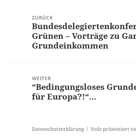
Beitrags-
Navigation
ZURÜCK
Bundesdelegiertenkonfer
Vorheriger
Grünen – Vorträge zu Ga
Beitrag:
Grundeinkommen
WEITER
“Bedingungsloses Grun
Nächster
für Europa?!“…
Beitrag:
Datenschutzerklärung
Stolz präsentiert 