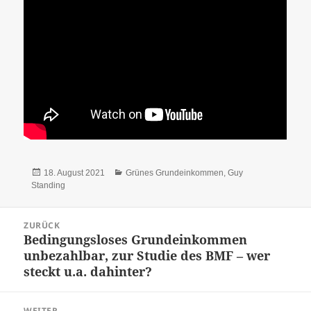
Veröffentlicht
Kategorien
18. August 2021
Grünes Grundeinkommen
,
Guy
am
Standing
Beitrags-
ZURÜCK
Navigation
Bedingungsloses Grundeinkommen
Vorheriger
unbezahlbar, zur Studie des BMF – wer
Beitrag:
steckt u.a. dahinter?
WEITER