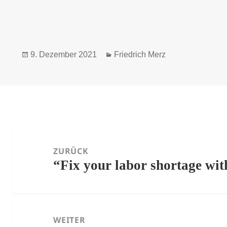
Veröffentlicht
Kategorien
9. Dezember 2021
Friedrich Merz
am
Beitrags-
Navigation
ZURÜCK
“Fix your labor shortage with
Vorheriger
Beitrag:
WEITER