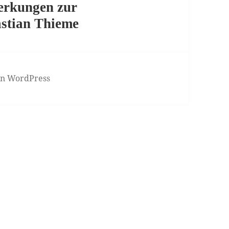
merkungen zur
astian Thieme
von WordPress