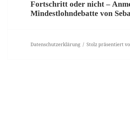
Fortschritt oder nicht – An
Nächster
Mindestlohndebatte von Seb
Beitrag:
Datenschutzerklärung
Stolz präsentiert 