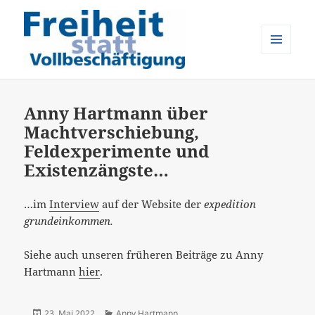
MENÜ
UND
Freiheit statt Vollbeschäftigung
WIDGETS
Anny Hartmann über
Machtverschiebung,
Feldexperimente und
Existenzängste…
…im
Interview
auf der Website der
expedition
grundeinkommen.
Siehe auch unseren früheren Beiträge zu Anny
Hartmann
hier
.
Veröffentlicht
Kategorien
23. Mai 2022
Anny Hartmann