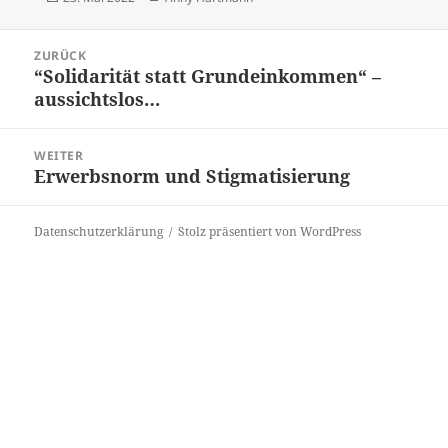
am
Beitrags-
ZURÜCK
Navigation
“Solidarität statt Grundeinkommen“ –
Vorheriger
aussichtslos…
Beitrag:
WEITER
Erwerbsnorm und Stigmatisierung
Nächster
Beitrag:
Datenschutzerklärung
Stolz präsentiert von WordPress