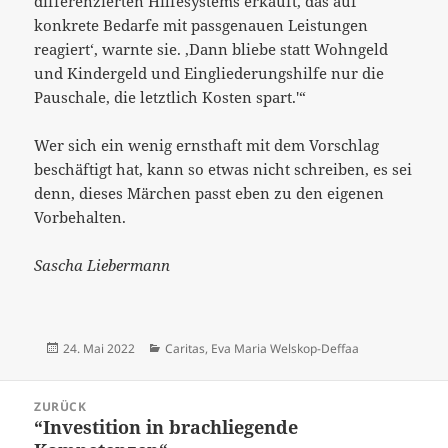
differenzierten Hilfesystems erkauft, das auf
konkrete Bedarfe mit passgenauen Leistungen
reagiert‘, warnte sie. ‚Dann bliebe statt Wohngeld
und Kindergeld und Eingliederungshilfe nur die
Pauschale, die letztlich Kosten spart.'“
Wer sich ein wenig ernsthaft mit dem Vorschlag
beschäftigt hat, kann so etwas nicht schreiben, es sei
denn, dieses Märchen passt eben zu den eigenen
Vorbehalten.
Sascha Liebermann
Veröffentlicht
Kategorien
24. Mai 2022
Caritas
,
Eva Maria Welskop-Deffaa
am
Beitrags-
ZURÜCK
Navigation
“Investition in brachliegende
Vorheriger