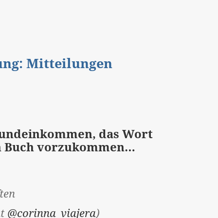
gung: Mitteilungen
Grundeinkommen, das Wort
ten Buch vorzukommen…
ten
ht
@corinna_viajera
)