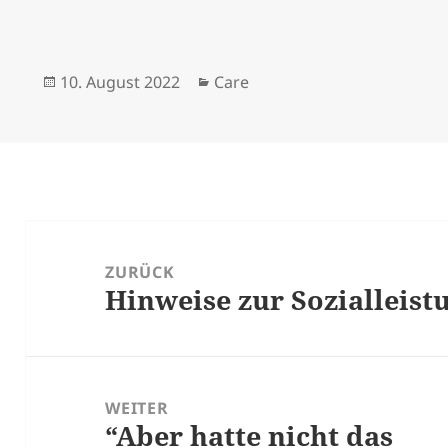
Veröffentlicht
Kategorien
10. August 2022
Care
am
Beitrags-
Navigation
ZURÜCK
Hinweise zur Sozialleist
Vorheriger
Beitrag:
WEITER
“Aber hatte nicht das
Nächster