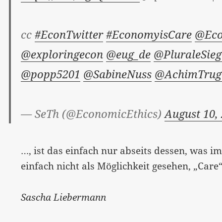
cc
#EconTwitter
#EconomyisCare
@Eco
@exploringecon
@eug_de
@PluraleSie
@popp5201
@SabineNuss
@AchimTrug
— SeTh (@EconomicEthics)
August 10,
…, ist das einfach nur abseits dessen, was i
einfach nicht als Möglichkeit gesehen, „Care
Sascha Liebermann