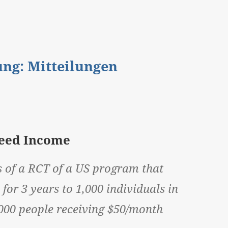
gung: Mitteilungen
teed Income
ts of a RCT of a US program that
or 3 years to 1,000 individuals in
,000 people receiving $50/month