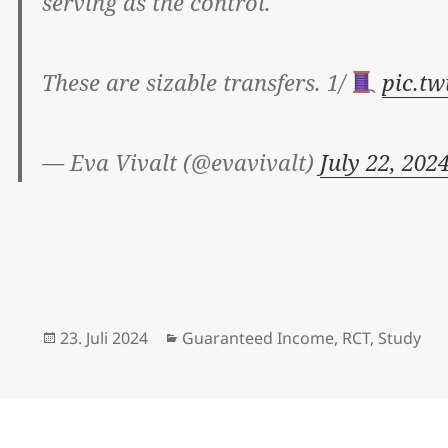
serving as the control.
These are sizable transfers. 1/
pic.t
— Eva Vivalt (@evavivalt)
July 22, 202
Veröffentlicht
Kategorien
23. Juli 2024
Guaranteed Income
,
RCT
,
Study
am