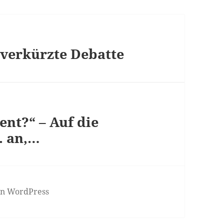
 verkürzte Debatte
nt?“ – Auf die
. an,…
von WordPress