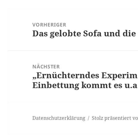
Beitragsnavigation
VORHERIGER
Das gelobte Sofa und die
Vorheriger
Beitrag:
NÄCHSTER
„Ernüchterndes Experime
Nächster
Einbettung kommt es u.a
Beitrag:
Datenschutzerklärung
Stolz präsentiert 