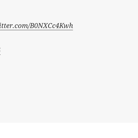
witter.com/B0NXCc4Kwh
4