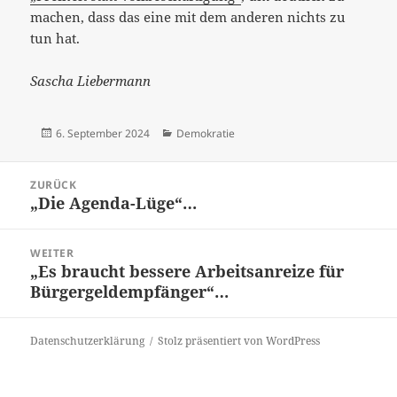
machen, dass das eine mit dem anderen nichts zu
tun hat.
Sascha Liebermann
Veröffentlicht
Kategorien
6. September 2024
Demokratie
am
Beitrags-
ZURÜCK
Navigation
„Die Agenda-Lüge“…
Vorheriger
Beitrag:
WEITER
„Es braucht bessere Arbeitsanreize für
Nächster
Bürgergeldempfänger“…
Beitrag:
Datenschutzerklärung
Stolz präsentiert von WordPress