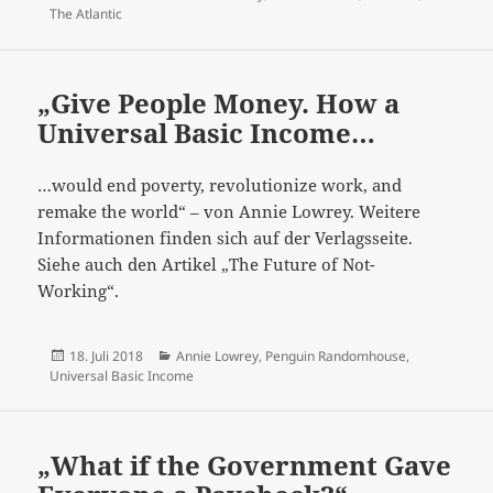
am
The Atlantic
„Give People Money. How a
Universal Basic Income…
…would end poverty, revolutionize work, and
remake the world“ – von Annie Lowrey. Weitere
Informationen finden sich auf der Verlagsseite.
Siehe auch den Artikel „The Future of Not-
Working“.
Veröffentlicht
Kategorien
18. Juli 2018
Annie Lowrey
,
Penguin Randomhouse
,
am
Universal Basic Income
„What if the Government Gave