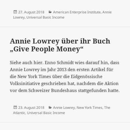
Veröffentlicht
Kategorien
27. August 2018
American Enterprise Institute
,
Annie
am
Lowrey
,
Universal Basic Income
Annie Lowrey über ihr Buch
„Give People Money“
Siehe auch hier. Enno Schmidt wies darauf hin, dass
Annie Lowrey im Jahr 2013 den ersten Artikel für
die New York Times über die Eidgenössische
Volksinitiative geschrieben hat, nachdem die Aktion
vor dem Schweizer Bundeshaus stattgefunden hatte.
Veröffentlicht
Kategorien
23. August 2018
Annie Lowrey
,
New York Times
,
The
am
Atlantic
,
Universal Basic Income