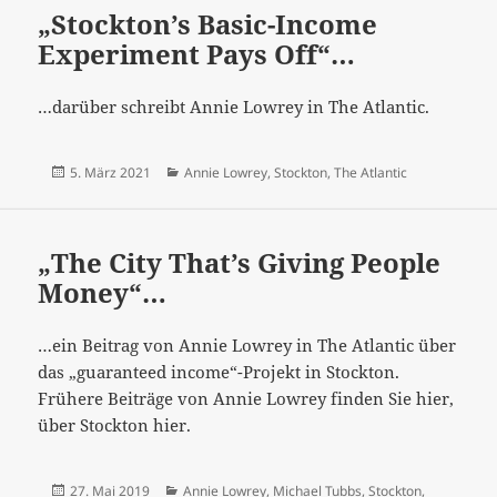
„Stockton’s Basic-Income
Experiment Pays Off“…
…darüber schreibt Annie Lowrey in The Atlantic.
Veröffentlicht
Kategorien
5. März 2021
Annie Lowrey
,
Stockton
,
The Atlantic
am
„The City That’s Giving People
Money“…
…ein Beitrag von Annie Lowrey in The Atlantic über
das „guaranteed income“-Projekt in Stockton.
Frühere Beiträge von Annie Lowrey finden Sie hier,
über Stockton hier.
Veröffentlicht
Kategorien
27. Mai 2019
Annie Lowrey
,
Michael Tubbs
,
Stockton
,