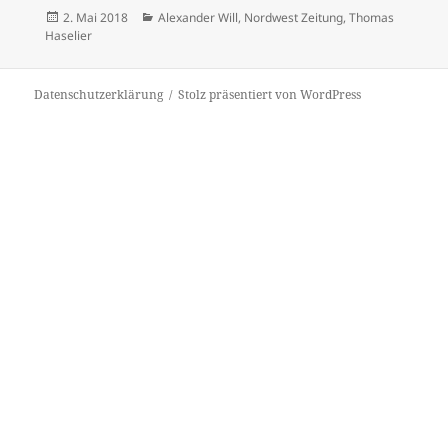
Veröffentlicht
Kategorien
2. Mai 2018
Alexander Will
,
Nordwest Zeitung
,
Thomas
am
Haselier
Datenschutzerklärung
Stolz präsentiert von WordPress