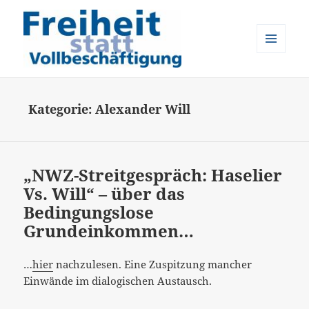
MENÜ
UND
Freiheit statt Vollbeschäftigung
WIDGETS
Kategorie:
Alexander Will
„NWZ-Streitgespräch: Haselier
Vs. Will“ – über das
Bedingungslose
Grundeinkommen…
…
hier
nachzulesen. Eine Zuspitzung mancher
Einwände im dialogischen Austausch.