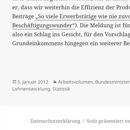
er, dass wir weiterhin die Effizienz der Pro
Beiträge
„So viele Erwerbstätige wie nie zuv
Beschäftigungswunder“
). Die Meldung ist fü
also ein Schlag ins Gesicht, für den Vorschl
Grundeinkommens hingegen ein weiterer Be
Veröffentlicht
Kategorien
5. Januar 2012
Arbeitsvolumen
,
Bundesminister
am
Lohnentwicklung
,
Statistik
Datenschutzerklärung
Stolz präsentiert 