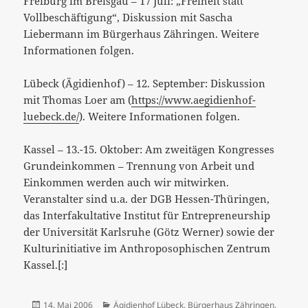
Freiburg im Breisgau – 17 Juli: „Freiheit statt
Vollbeschäftigung“, Diskussion mit Sascha
Liebermann im Bürgerhaus Zähringen. Weitere
Informationen folgen.
Lübeck (Ägidienhof) – 12. September: Diskussion
mit Thomas Loer am (
https://www.aegidienhof-
luebeck.de/
). Weitere Informationen folgen.
Kassel – 13.-15. Oktober: Am zweitägen Kongresses
Grundeinkommen – Trennung von Arbeit und
Einkommen werden auch wir mitwirken.
Veranstalter sind u.a. der DGB Hessen-Thüringen,
das Interfakultative Institut für Entrepreneurship
der Universität Karlsruhe (Götz Werner) sowie der
Kulturinitiative im Anthroposophischen Zentrum
Kassel.[:]
Veröffentlicht
Kategorien
14. Mai 2006
Ägidienhof Lübeck
,
Bürgerhaus Zähringen
,