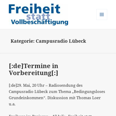
MENÜ
UND
Freiheit statt Vollbeschäftigung
WIDGETS
Kategorie:
Campusradio Lübeck
[:de]Termine in
Vorbereitung[:]
[:de]29. Mai, 20 Uhr – Radiosendung des
Campusradio Lübeck zum Thema „Bedingungsloses
Grundeinkommen“. Diskussion mit Thomas Loer
u.a.