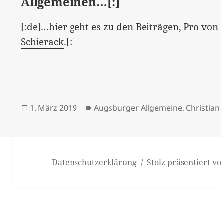
Allgemeinen…[:]
[:de]…hier geht es zu den Beiträgen, Pro von
Schierack
.[:]
Veröffentlicht
Kategorien
1. März 2019
Augsburger Allgemeine
,
Christia
am
Datenschutzerklärung
Stolz präsentiert 