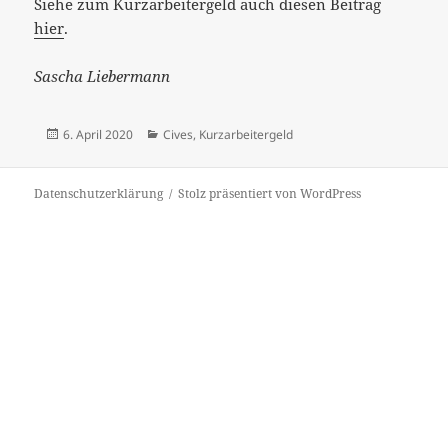
Siehe zum Kurzarbeitergeld auch diesen Beitrag
hier
.
Sascha Liebermann
Veröffentlicht
Kategorien
6. April 2020
Cives
,
Kurzarbeitergeld
am
Datenschutzerklärung
Stolz präsentiert von WordPress