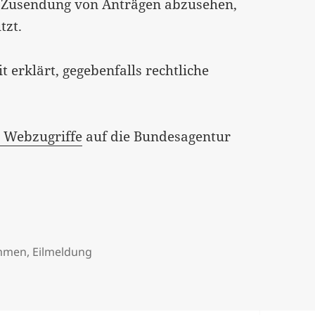
r Zusendung von Anträgen abzusehen,
tzt.
 erklärt, gegebenfalls rechtliche
e Webzugriffe
auf die Bundesagentur
ommen
,
Eilmeldung
ngsloses Grundeinkommen – Formular online