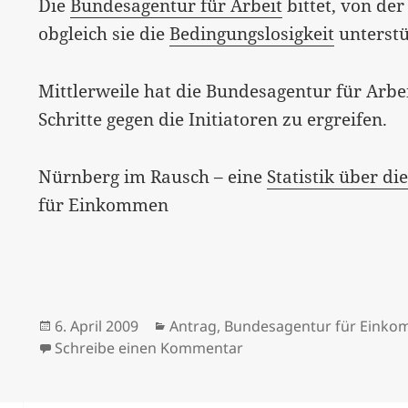
Die
Bundesagentur für Arbeit
bittet, von de
obgleich sie die
Bedingungslosigkeit
unterstü
Mittlerweile hat die Bundesagentur für Arbeit
Schritte gegen die Initiatoren zu ergreifen.
Nürnberg im Rausch – eine
Statistik über di
für Einkommen
Veröffentlicht
Kategorien
6. April 2009
Antrag
,
Bundesagentur für Eink
am
zu Antrag auf bedingu
Schreibe einen Kommentar