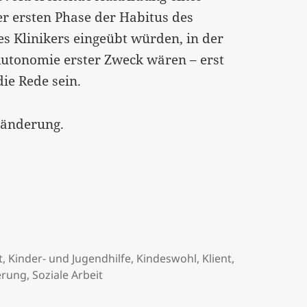
er ersten Phase der Habitus des
es Klinikers eingeübt würden, in der
Autonomie erster Zweck wären – erst
ie Rede sein.
ränderung.
t
,
Kinder- und Jugendhilfe
,
Kindeswohl
,
Klient
,
erung
,
Soziale Arbeit
lfe – und das BGE