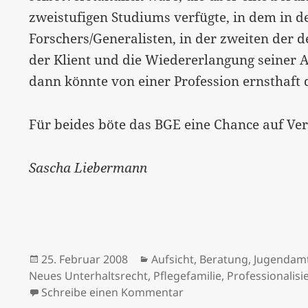
zweistufigen Studiums verfügte, in dem in d
Forschers/Generalisten, in der zweiten der d
der Klient und die Wiedererlangung seiner 
dann könnte von einer Profession ernsthaft d
Für beides böte das BGE eine Chance auf Ve
Sascha Liebermann
Veröffentlicht
Kategorien
25. Februar 2008
Aufsicht
,
Beratung
,
Jugendam
am
Neues Unterhaltsrecht
,
Pflegefamilie
,
Professionalisi
zu Kinder- und Jugendhi
Schreibe einen Kommentar