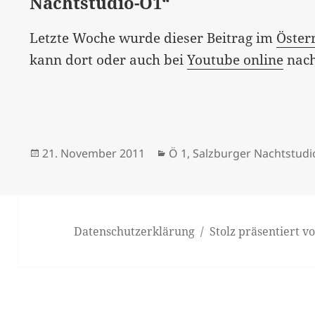
Nachtstudio-Ö1“
Letzte Woche wurde dieser Beitrag im
Öster
kann dort oder auch bei
Youtube online
nach
Veröffentlicht
Kategorien
21. November 2011
Ö 1
,
Salzburger Nachtstudi
am
Datenschutzerklärung
Stolz präsentiert 