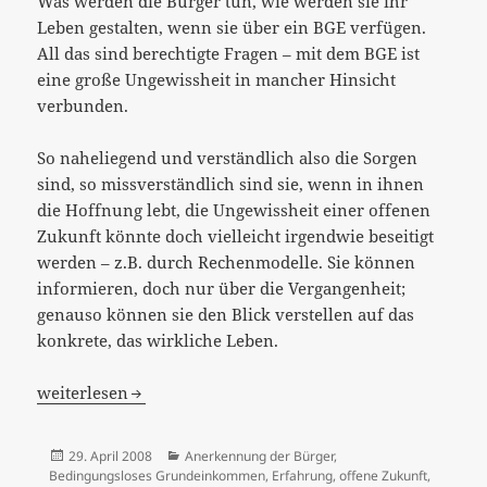
Was werden die Bürger tun, wie werden sie ihr
Leben gestalten, wenn sie über ein BGE verfügen.
All das sind berechtigte Fragen – mit dem BGE ist
eine große Ungewissheit in mancher Hinsicht
verbunden.
So naheliegend und verständlich also die Sorgen
sind, so missverständlich sind sie, wenn in ihnen
die Hoffnung lebt, die Ungewissheit einer offenen
Zukunft könnte doch vielleicht irgendwie beseitigt
werden – z.B. durch Rechenmodelle. Sie können
informieren, doch nur über die Vergangenheit;
genauso können sie den Blick verstellen auf das
konkrete, das wirkliche Leben.
[:de]Die Ungewißheit der Zukunft – was bleibt?[:]
weiterlesen
Veröffentlicht
Kategorien
29. April 2008
Anerkennung der Bürger
,
am
Bedingungsloses Grundeinkommen
,
Erfahrung
,
offene Zukunft
,