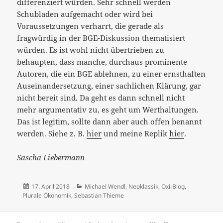
differenziert würden. Sehr schnell werden
Schubladen aufgemacht oder wird bei
Voraussetzungen verharrt, die gerade als
fragwürdig in der BGE-Diskussion thematisiert
würden. Es ist wohl nicht übertrieben zu
behaupten, dass manche, durchaus prominente
Autoren, die ein BGE ablehnen, zu einer ernsthaften
Auseinandersetzung, einer sachlichen Klärung, gar
nicht bereit sind. Da geht es dann schnell nicht
mehr argumentativ zu, es geht um Werthaltungen.
Das ist legitim, sollte dann aber auch offen benannt
werden. Siehe z. B.
hier
und meine Replik
hier
.
Sascha Liebermann
Veröffentlicht
Kategorien
17. April 2018
Michael Wendl
,
Neoklassik
,
Oxi-Blog
,
am
Plurale Ökonomik
,
Sebastian Thieme