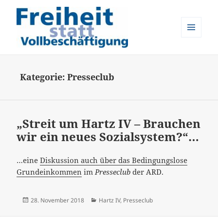
MENÜ
UND
Freiheit statt Vollbeschäftigung
WIDGETS
Kategorie:
Presseclub
„Streit um Hartz IV – Brauchen
wir ein neues Sozialsystem?“…
…eine
Diskussion auch über das Bedingungslose
Grundeinkommen
im
Presseclub
der ARD.
Veröffentlicht
Kategorien
28. November 2018
Hartz IV
,
Presseclub
am