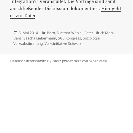
Integration?“ veranstaltet. Die Vorträge sind samt
anschließender Diskussion dokumentiert.
Hier geht
es zur Datei
.
Veröffentlicht
Kategorien
5. Mai 2014
Bern
,
Dietmar Wetzel
,
Peter-Ulrich Merz-
am
Benz
,
Sascha Liebermann
,
SGS Kongress
,
Soziologie
,
Volksabstimmung
,
Volksinitiative Schweiz
Datenschutzerklärung
Stolz präsentiert von WordPress