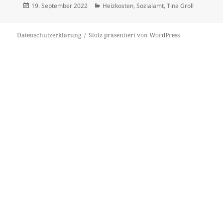
Veröffentlicht
Kategorien
19. September 2022
Heizkosten
,
Sozialamt
,
Tina Groll
am
Datenschutzerklärung
Stolz präsentiert von WordPress