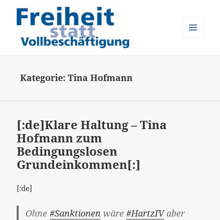
MENÜ
UND
Freiheit statt Vollbeschäftigung
WIDGETS
Kategorie:
Tina Hofmann
[:de]Klare Haltung – Tina
Hofmann zum
Bedingungslosen
Grundeinkommen[:]
[:de]
Ohne
#Sanktionen
wäre
#HartzIV
aber