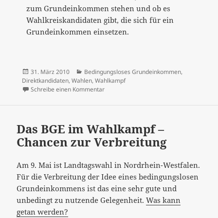
zum Grundeinkommen stehen und ob es
Wahlkreiskandidaten gibt, die sich für ein
Grundeinkommen einsetzen.
Veröffentlicht
Kategorien
31. März 2010
Bedingungsloses Grundeinkommen
,
am
Direktkandidaten
,
Wahlen
,
Wahlkampf
zu Das BGE im Wahlkampf – Chancen zur 
Schreibe einen Kommentar
Das BGE im Wahlkampf –
Chancen zur Verbreitung
Am 9. Mai ist Landtagswahl in Nordrhein-Westfalen.
Für die Verbreitung der Idee eines bedingungslosen
Grundeinkommens ist das eine sehr gute und
unbedingt zu nutzende Gelegenheit.
Was kann
getan werden?