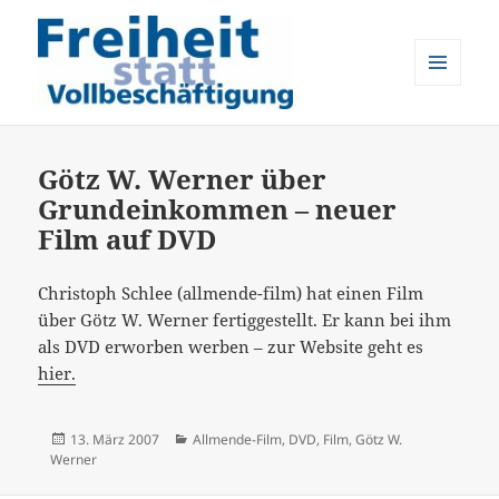
MENÜ
UND
Freiheit statt Vollbeschäftigung
WIDGETS
Götz W. Werner über
Grundeinkommen – neuer
Film auf DVD
Christoph Schlee (allmende-film) hat einen Film
über Götz W. Werner fertiggestellt. Er kann bei ihm
als DVD erworben werben – zur Website geht es
hier.
Veröffentlicht
Kategorien
13. März 2007
Allmende-Film
,
DVD
,
Film
,
Götz W.
am
Werner