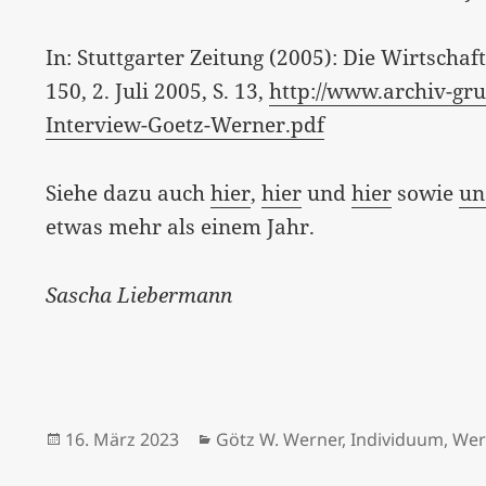
In: Stuttgarter Zeitung (2005): Die Wirtschaf
150, 2. Juli 2005, S. 13,
http://www.archiv-gr
Interview-Goetz-Werner.pdf
Siehe dazu auch
hier
,
hier
und
hier
sowie
un
etwas mehr als einem Jahr.
Sascha Liebermann
Veröffentlicht
Kategorien
16. März 2023
Götz W. Werner
,
Individuum
,
Wer
am