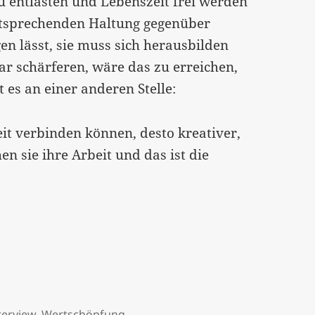
zu entlasten und Lebenszeit frei werden
entsprechenden Haltung gegenüber
n lässt, sie muss sich herausbilden
gar schärferen, wäre das zu erreichen,
 es an einer anderen Stelle:
eit verbinden können, desto kreativer,
en sie ihre Arbeit und das ist die
tand“…
terview
,
Wertschöpfung