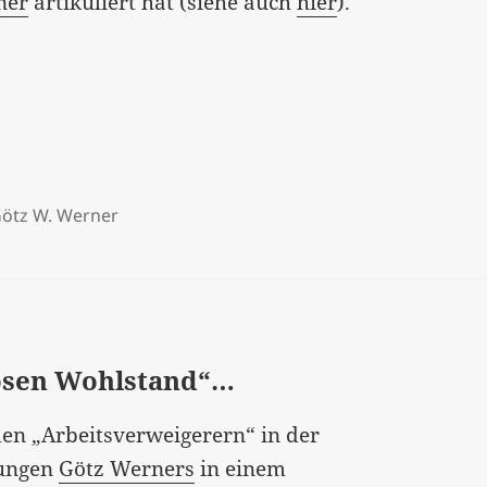
ner
artikuliert hat (siehe auch
hier
).
ötz W. Werner
losen Wohlstand“…
en „Arbeitsverweigerern“ in der
rungen
Götz Werners
in einem