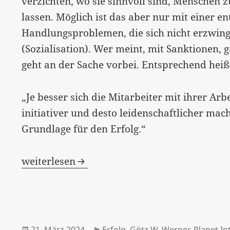
verzichten, wo sie sinnvoll sind, Menschen 
lassen. Möglich ist das aber nur mit einer 
Handlungsproblemen, die sich nicht erzwinge
(Sozialisation). Wer meint, mit Sanktionen, 
geht an der Sache vorbei. Entsprechend heißt
„Je besser sich die Mitarbeiter mit ihrer Arb
initiativer und desto leidenschaftlicher mach
Grundlage für den Erfolg.“
„Es geht nicht um anstrengungslosen Wohls
weiterlesen
Veröffentlicht
Kategorien
21. März 2024
Erfolg
,
Götz W. Werner
,
Planet In