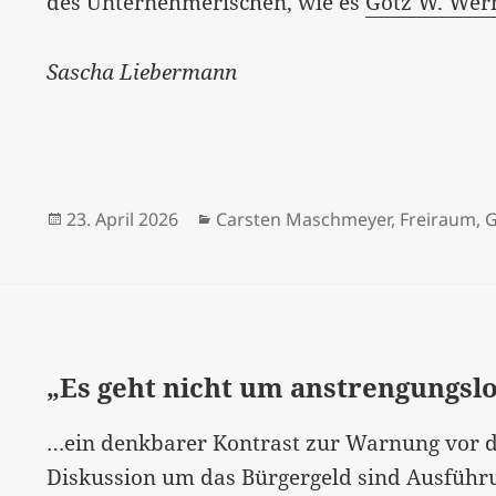
des Unternehmerischen, wie es
Götz W. Wer
Sascha Liebermann
Veröffentlicht
Kategorien
23. April 2026
Carsten Maschmeyer
,
Freiraum
,
G
am
„Es geht nicht um anstrengungs
…ein denkbarer Kontrast zur Warnung vor d
Diskussion um das Bürgergeld sind Ausfüh