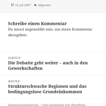
Veröffentlicht
Kategorien
19. Juli 2007
Allgemein
am
Schreibe einen Kommentar
Du musst
angemeldet
sein, um einen Kommentar
abzugeben.
Beitrags-
ZURÜCK
Navigation
Die Debatte geht weiter – auch in den
Vorheriger
Gewerkschaften
Beitrag:
WEITER
Strukturschwache Regionen und das
Nächster
bedingungslose Grundeinkommen
Beitrag:
Datenschutzerklärung
Stolz präsentiert von WordPress