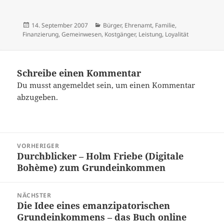
Veröffentlicht
Kategorien
14. September 2007
Bürger
,
Ehrenamt
,
Familie
,
am
Finanzierung
,
Gemeinwesen
,
Kostgänger
,
Leistung
,
Loyalität
Schreibe einen Kommentar
Du musst
angemeldet
sein, um einen Kommentar
abzugeben.
Beitragsnavigation
VORHERIGER
Durchblicker – Holm Friebe (Digitale
Vorheriger
Bohème) zum Grundeinkommen
Beitrag:
NÄCHSTER
Die Idee eines emanzipatorischen
Nächster
Grundeinkommens – das Buch online
Beitrag: