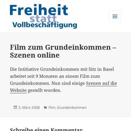
MENÜ
UND
Freiheit statt Vollbeschäftigung
WIDGETS
Film zum Grundeinkommen –
Szenen online
Die Intitiative Grundeinkommen mit Sitz in Basel
arbeitet seit 9 Monaten an einem Film zum
Grundeinkommen. Nun sind einige
Szenen auf die
Website
gestellt worden.
Veröffentlicht
Kategorien
3. März 2008
Film
,
Grundeinkommen
am
Schreibe einen Kommentar