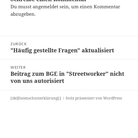
Du musst
angemeldet
sein, um einen Kommentar
abzugeben.
Beitrags-
ZURÜCK
Navigation
"Häufig gestellte Fragen" aktualisiert
Vorheriger
Beitrag:
WEITER
Beitrag zum BGE in "Streetworker" nicht
Nächster
von uns autorisiert
Beitrag:
[:de]Datenschutzerklärung[:]
Stolz präsentiert von WordPress