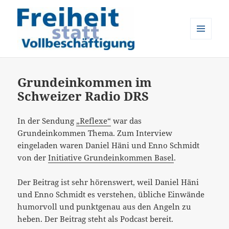
MENÜ
UND
Freiheit statt Vollbeschäftigung
WIDGETS
Grundeinkommen im
Schweizer Radio DRS
In der Sendung
„Reflexe“
war das
Grundeinkommen Thema. Zum Interview
eingeladen waren Daniel Häni und Enno Schmidt
von der
Initiative Grundeinkommen Basel
.
Der Beitrag ist sehr hörenswert, weil Daniel Häni
und Enno Schmidt es verstehen, übliche Einwände
humorvoll und punktgenau aus den Angeln zu
heben. Der Beitrag steht als Podcast bereit.