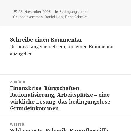
Veröffentlicht
Kategorien
25. November 2008
Bedingungsloses
am
Grundeinkommen
,
Daniel Häni
,
Enno Schmidt
Schreibe einen Kommentar
Du musst
angemeldet
sein, um einen Kommentar
abzugeben.
Beitrags-
ZURÜCK
Navigation
Finanzkrise, Bürgschaften,
Vorheriger
Rationalisierung, Arbeitsplätze – eine
Beitrag:
wirkliche Lösung: das bedingungslose
Grundeinkommen
WEITER
Schlagworte, Polemik, Kampfbegriffe –
Nächster