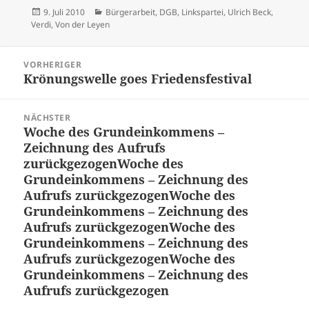
Veröffentlicht
Kategorien
9. Juli 2010
Bürgerarbeit
,
DGB
,
Linkspartei
,
Ulrich Beck
,
am
Verdi
,
Von der Leyen
Beitragsnavigation
VORHERIGER
Krönungswelle goes Friedensfestival
Vorheriger
Beitrag:
NÄCHSTER
Woche des Grundeinkommens –
Nächster
Zeichnung des Aufrufs
Beitrag:
zurückgezogen
Woche des
Grundeinkommens – Zeichnung des
Aufrufs zurückgezogen
Woche des
Grundeinkommens – Zeichnung des
Aufrufs zurückgezogen
Woche des
Grundeinkommens – Zeichnung des
Aufrufs zurückgezogen
Woche des
Grundeinkommens – Zeichnung des
Aufrufs zurückgezogen