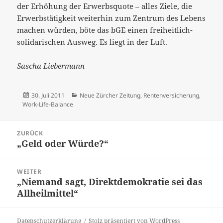
der Erhöhung der Erwerbsquote – alles Ziele, die
Erwerbstätigkeit weiterhin zum Zentrum des Lebens
machen würden, böte das bGE einen freiheitlich-
solidarischen Ausweg. Es liegt in der Luft.
Sascha Liebermann
Veröffentlicht
Kategorien
30. Juli 2011
Neue Zürcher Zeitung
,
Rentenversicherung
,
am
Work-Life-Balance
Beitrags-
ZURÜCK
Navigation
„Geld oder Würde?“
Vorheriger
Beitrag:
WEITER
„Niemand sagt, Direktdemokratie sei das
Nächster
Allheilmittel“
Beitrag:
Datenschutzerklärung
Stolz präsentiert von WordPress