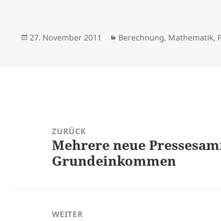
Veröffentlicht
Kategorien
27. November 2011
Berechnung
,
Mathematik
,
am
Beitrags-
Navigation
ZURÜCK
Mehrere neue Pressesa
Vorheriger
Grundeinkommen
Beitrag:
WEITER