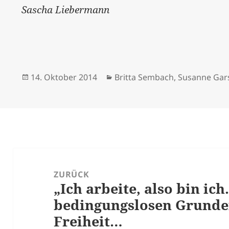
Sascha Liebermann
Veröffentlicht
Kategorien
14. Oktober 2014
Britta Sembach
,
Susanne Gar
am
Beitrags-
Navigation
ZURÜCK
„Ich arbeite, also bin ic
Vorheriger
bedingungslosen Grund
Beitrag:
Freiheit…