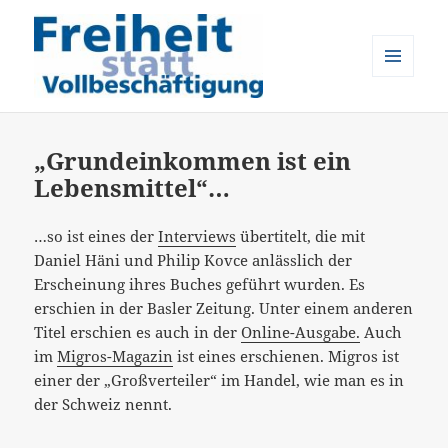
MENÜ
UND
Freiheit statt Vollbeschäftigung
WIDGETS
„Grundeinkommen ist ein
Lebensmittel“…
…so ist eines der
Interviews
übertitelt, die mit
Daniel Häni und Philip Kovce anlässlich der
Erscheinung ihres Buches geführt wurden. Es
erschien in der Basler Zeitung. Unter einem anderen
Titel erschien es auch in der
Online-Ausgabe.
Auch
im
Migros-Magazin
ist eines erschienen. Migros ist
einer der „Großverteiler“ im Handel, wie man es in
der Schweiz nennt.