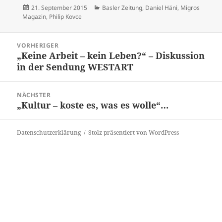
Veröffentlicht
Kategorien
21. September 2015
Basler Zeitung
,
Daniel Häni
,
Migros
am
Magazin
,
Philip Kovce
Beitragsnavigation
VORHERIGER
„Keine Arbeit – kein Leben?“ – Diskussion
Vorheriger
in der Sendung WESTART
Beitrag:
NÄCHSTER
„Kultur – koste es, was es wolle“…
Nächster
Beitrag:
Datenschutzerklärung
Stolz präsentiert von WordPress