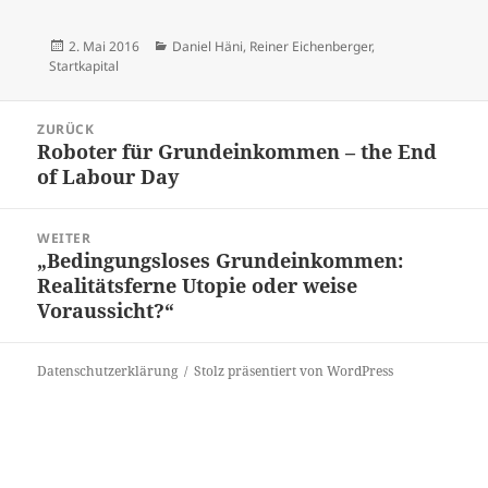
Veröffentlicht
Kategorien
2. Mai 2016
Daniel Häni
,
Reiner Eichenberger
,
am
Startkapital
Beitrags-
ZURÜCK
Navigation
Roboter für Grundeinkommen – the End
Vorheriger
of Labour Day
Beitrag:
WEITER
„Bedingungsloses Grundeinkommen:
Nächster
Realitätsferne Utopie oder weise
Beitrag:
Voraussicht?“
Datenschutzerklärung
Stolz präsentiert von WordPress