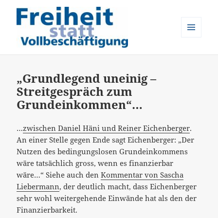
MENÜ
UND
Freiheit statt Vollbeschäftigung
WIDGETS
„Grundlegend uneinig –
Streitgespräch zum
Grundeinkommen“…
…
zwischen Daniel Häni und Reiner Eichenberger
.
An einer Stelle gegen Ende sagt Eichenberger: „Der
Nutzen des bedingungslosen Grundeinkommens
wäre tatsächlich gross, wenn es finanzierbar
wäre…“ Siehe auch den
Kommentar von Sascha
Liebermann
, der deutlich macht, dass Eichenberger
sehr wohl weitergehende Einwände hat als den der
Finanzierbarkeit.