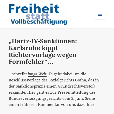
MENÜ
UND
Freiheit statt Vollbeschäftigung
WIDGETS
„Hartz-IV-Sanktionen:
Karlsruhe kippt
Richtervorlage wegen
Formfehler“…
…schreibt
junge Welt
. Es geht dabei um die
Beschlussvorlage des Sozialgerichts Gotha, das in
der Sanktionspraxis einen Grundrechtsverstoß
erkannte. Hier geht es zur
Pressemitteilung
des
Bundesverfassgungsgerichts vom 2. Juni. Siehe
einen früheren Kommentar von uns dazu
hier
.