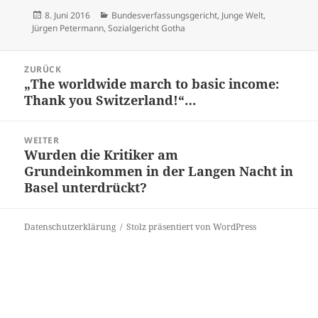
Veröffentlicht
Kategorien
8. Juni 2016
Bundesverfassungsgericht
,
Junge Welt
,
am
Jürgen Petermann
,
Sozialgericht Gotha
Beitrags-
ZURÜCK
Navigation
„The worldwide march to basic income:
Vorheriger
Thank you Switzerland!“…
Beitrag:
WEITER
Wurden die Kritiker am
Nächster
Grundeinkommen in der Langen Nacht in
Beitrag:
Basel unterdrückt?
Datenschutzerklärung
Stolz präsentiert von WordPress